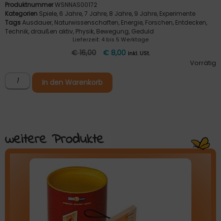
Produktnummer
WSNNAS00172
Kategorien
Spiele
,
6 Jahre
,
7 Jahre
,
8 Jahre
,
9 Jahre
,
Experimente
Tags
Ausdauer
,
Naturwissenschaften
,
Energie
,
Forschen
,
Entdecken
,
Technik
,
draußen aktiv
,
Physik
,
Bewegung
,
Geduld
Lieferzeit:
4 bis 5 Werktage
€
16,00
€
8,00
inkl. USt.
Vorrätig
In den Warenkorb
weitere Produkte