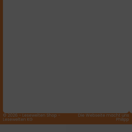
© 2026 - Lesewelten Shop -
Die Webseite macht uns
Lesewelten KG
Philipp